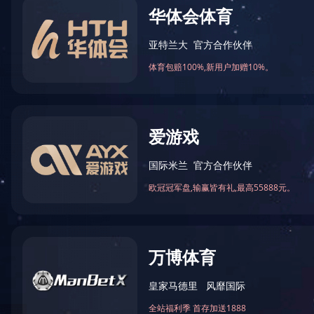
人才理念
教育
诚聘英才
网站篮球下注平台
关于青山
产品服务