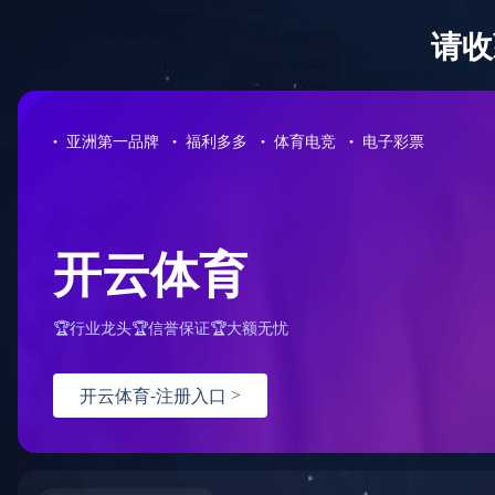
篮球下注平台
篮球下注平台
关于青山
产品服务
篮球
EN
诚聘英才
RE