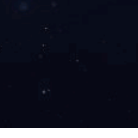
证
证
级
级
证
证
社
社
CCS
CCS
DNV.GL
DNV.GL
书
书
证
证
中
中
挪
挪
书
书
国
国
威
威
前一页
1
2
后一页