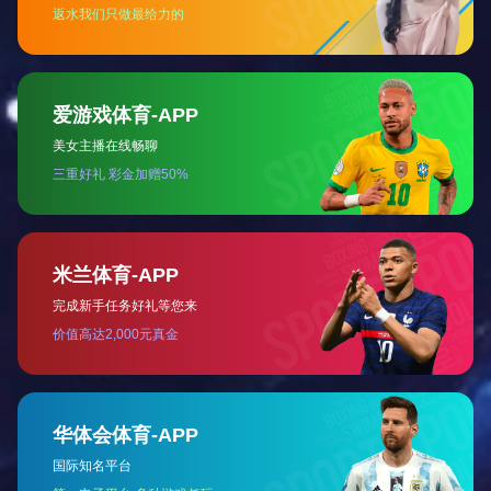
平
台
网站篮
关于青
产品服
篮球下
咨询中
人力资
篮球下
采
球下注
山
务
注平台
心
源
注平台-
购
平台
篮球比
平
赛下注
台
青山简
篮球下
企业理
公司动
人才理
平台
介
注平台-
念
态
念
篮球比