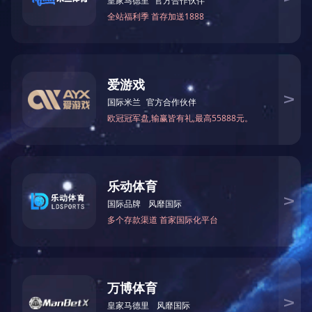
公司荣
资质证
誉
书
产品系
列
企业理念
CORPORATE
PHILOSOPHY
技术支持: 温州中网