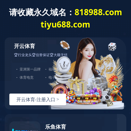
篮球下注平台
篮球下注平台
关于青山
产品服务
篮球下注平台
咨询中心
人力资源
篮球下注平台-篮球比赛下注平台
采购平台
篮球下注平台-篮球比
台
EN
EQUIPM