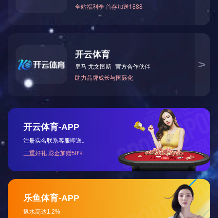
著的提质增效成果，成功入选，获评
2025
年省级数字化车间
，标志着公司数字化转
型与智能化制造迈上新台阶。
近年来，浙江青山钢铁紧扣数字经济与
先进制造业深度融合发展方向，
在
领导决
策与各部门协同，深耕数字建设，助力公
司高质量发展！
以
“智改数转” 为核心抓
网站篮
关于青
产品服
篮球下
咨询中
人力资
篮球下
采
手，全面推进车间数字化、智能化升级
。
球下注
山
务
注平台
心
源
注平台-
购
公司聚焦
设备联网、数据贯通、流程优
平台
篮球比
平
化、智能管控
四大重点，深度融合工业互
赛下注
台
联网、大数据、自动化控制等新一代信息
青山简
篮球下
企业理
公司动
人才理
平台
技术，搭建一体化数字生产管控平台，实
介
注平台-
念
态
念
现关键设备全联网、生产数据全采集、工
篮球比
董事长
社会责
视频集
教育培
艺流程全可视、质量管控全追溯。
赛下注
致辞
任
锦
训
通过数字化改造，车间生产调度更高
平台
效、设备运维更精准、能源管理更精细、
发展历
群团活
诚聘英
工艺流
质量管控更严格，有效提升生产效率、降
程
动
才
程
低运营成本、稳定产品品质，为企业高质
公司荣
量发展注入强劲数字动能。此次获评省级
资质证