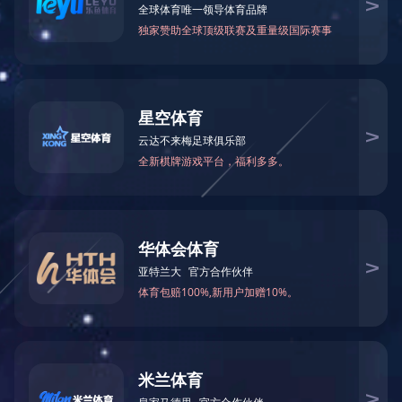
NEWS
公司
视频
动态
集锦