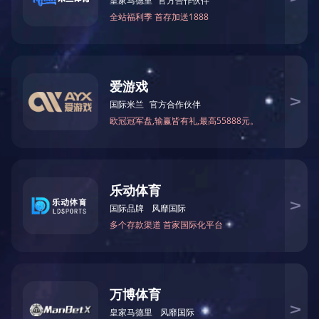
青山钢铁获评2025
年省级数字化车间
发布时间：2026-04-13
浏览量：275
近日，浙江省
2025 年省级数字化车间
认定结果正式公布，
篮球下注平台-篮球比
赛下注平台 不锈钢数字化车间
凭借完善的
智能制造体系、深度的数字技术应用与显