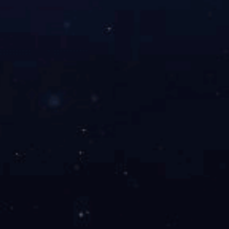
上一篇：
关于假冒
下一篇：
青山钢铁高碳
我司网站的违法行
马氏体不锈钢 入选2025
为的严正声明
年“浙江制造精品”
© 版权所有：篮球下注平台-篮球比赛下注平台