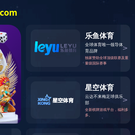
平台-篮球比赛下注平台
采购平台
S