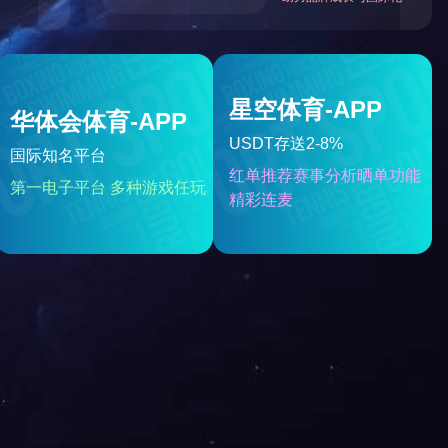
全
人力资源
篮球下注平台-篮球比
采购平
赛下注平台
台
人才理念
教育培训
诚聘英才
被黑，进而导致重要信息泄露或财产损失
。
今天
。